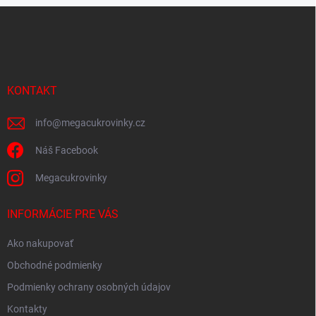
Z
á
p
ä
t
i
KONTAKT
e
info
@
megacukrovinky.cz
Náš Facebook
Megacukrovinky
INFORMÁCIE PRE VÁS
Ako nakupovať
Obchodné podmienky
Podmienky ochrany osobných údajov
Kontakty