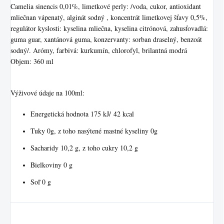
Camelia sinencis 0,01%, limetkové perly: /voda, cukor, antioxidant
mliečnan vápenatý, alginát sodný , koncentrát limetkovej šťavy 0,5%,
regulátor kyslosti: kyselina mliečna, kyselina citrónová, zahusťovadlá:
guma guar, xantánová guma, konzervanty: sorban draselný, benzoát
sodný/. Arómy, farbivá: kurkumín, chlorofyl, brilantná modrá
Objem: 360 ml
Výživové údaje na 100ml:
Energetická hodnota 175 kJ/ 42 kcal
Tuky 0g, z toho nasýtené mastné kyseliny 0g
Sacharidy 10,2 g, z toho cukry 10,2 g
Bielkoviny 0 g
Soľ 0 g