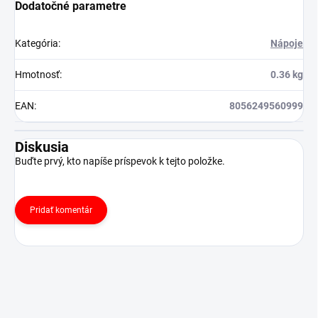
Dodatočné parametre
Kategória
:
Nápoje
Hmotnosť
:
0.36 kg
EAN
:
8056249560999
Diskusia
Buďte prvý, kto napíše príspevok k tejto položke.
Pridať komentár