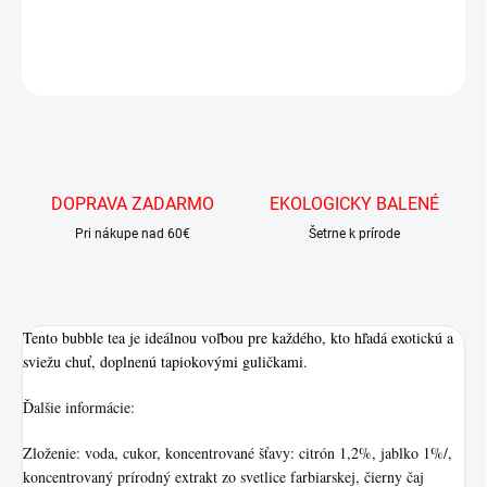
DETAILNÉ INFORMÁCIE
OPÝTAŤ SA
DOPRAVA ZADARMO
EKOLOGICKY BALENÉ
Pri nákupe nad 60€
Šetrne k prírode
Tento bubble tea je ideálnou voľbou pre každého, kto hľadá exotickú a
sviežu chuť, doplnenú tapiokovými guličkami.
Ďalšie informácie:
Zloženie: voda, cukor, koncentrované šťavy: citrón 1,2%, jablko 1%/,
koncentrovaný prírodný extrakt zo svetlice farbiarskej, čierny čaj