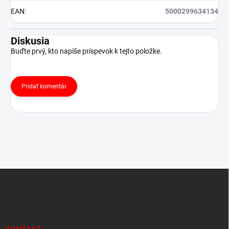
EAN
:
5000299634134
Diskusia
Buďte prvý, kto napíše príspevok k tejto položke.
Pridať komentár
Z
á
p
ä
t