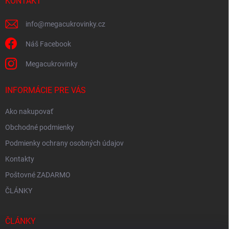
i
KONTAKT
e
info
@
megacukrovinky.cz
Náš Facebook
Megacukrovinky
INFORMÁCIE PRE VÁS
Ako nakupovať
Obchodné podmienky
Podmienky ochrany osobných údajov
Kontakty
Poštovné ZADARMO
ČLÁNKY
ČLÁNKY