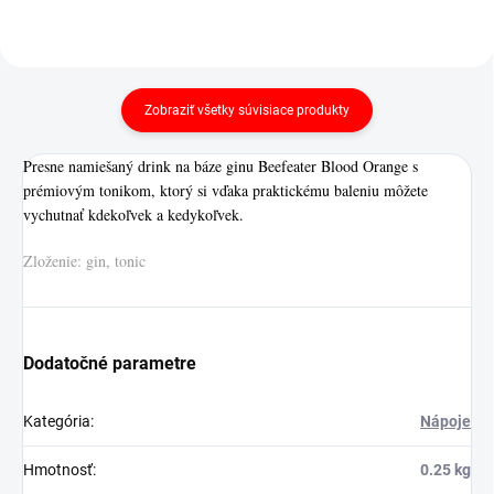
Zobraziť všetky súvisiace produkty
Presne namiešaný drink na báze ginu Beefeater Blood Orange s
prémiovým tonikom, ktorý si vďaka praktickému baleniu môžete
vychutnať kdekoľvek a kedykoľvek.
Zloženie: gin, tonic
Dodatočné parametre
Kategória
:
Nápoje
Hmotnosť
:
0.25 kg