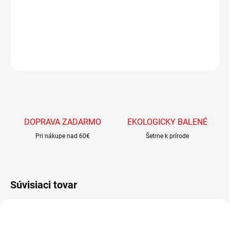
Presne namiešaný drink na báze ginu Beefeater Blood Orange s
prémiovým tonikom
DETAILNÉ INFORMÁCIE
OPÝTAŤ SA
DOPRAVA ZADARMO
EKOLOGICKY BALENÉ
Pri nákupe nad 60€
Šetrne k prírode
Súvisiaci tovar