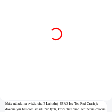
SKLADOM
SKLADOM
4BRO Ice Tea Ipanema
4BRO Ice Tea Apricot
500ml
Strawberry 500ml
1,80 €
1,80 €
Do košíka
Do košíka
Ľadový čaj s príchuťou
Ľadový čaj s marhuľovo-
Ipanema
jahodovou príchuťou
Máte náladu na sviežu chuť? Lahodný 4BRO Ice Tea Red Crash je
dokonalým hasičom smädu pre tých, ktorí chcú viac. Jedinečne ovocne