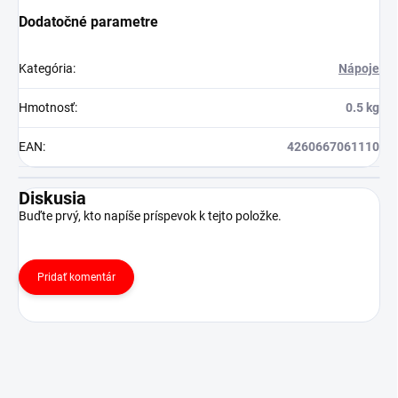
Dodatočné parametre
Kategória
:
Nápoje
Hmotnosť
:
0.5 kg
EAN
:
4260667061110
Diskusia
Buďte prvý, kto napíše príspevok k tejto položke.
Pridať komentár