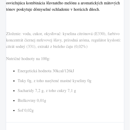
osviežujúca kombinácia šťavnatého melónu a aromatických mätových
tónov poskytuje dômyselné ochladenie v horúcich dňoch.
Zloženie: voda, cukor, okysľovač: kyselina citrónová (E330), farbivo
koncentrát čiernej mrkvovej šťavy, prírodná aróma, regulátor kyslosti:
citrát sodný (331), extrakt z bieleho čaju (0,02%)
Nutričné hodnoty na 100g:
Energetická hodnota 30kcal/126kJ
Tuky 0g, z toho nasýtené mastné kyseliny 0g
Sacharidy 7,2 g, z toho cukry 7,1 g
Bielkoviny 0,01g
Soľ 0,02g