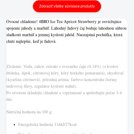
Zobraziť všetky súvisiace produkty
Ovocné chladenie! 4BRO Ice Tea Apricot Strawberry je osviežujúce
spojenie jahody a marhúľ. Lahodný ľadový čaj boduje lahodnou súhrou
sladkosti marhúľ a jemnej kyslosti jahôd. Naozajstná pochúťka, ktorá
chutí najlepšie, keď je ľadová.
Zloženie: Voda, cukor, extrakt z ovocného čaju (0,14%) (z kvetov
ibišteka, šípok, citrónovej kôry, kôry horkého pomaranča), okysľovač
(kyselina citrónová), prírodná aróma, farbivo koncentrátu čiernej
mrkvovej šťavy, regulátor kyslosti sodné),
Po otvorení skladujte chladené a vzpriamené a spotrebujte počas 3-4
dní.
Nutričná hodnota na 100 g:
Energetická hodnota 116kJ/27kcal