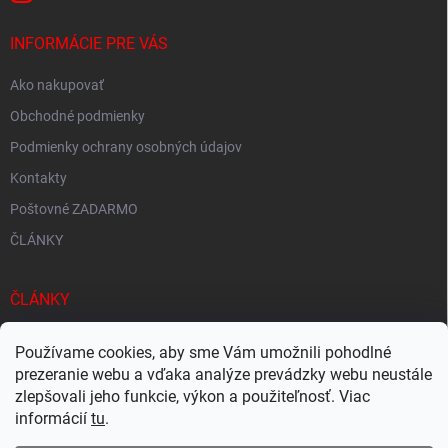
INFORMÁCIE PRE VÁS
Ako nakupovať
Obchodné podmienky
Podmienky ochrany osobných údajov
Kontakty
Poštovné ZADARMO
ČLÁNKY
ČLÁNKY
Tisíce produktov skladom
Používame cookies, aby sme Vám umožnili pohodlné
Rýchle doručenie
prezeranie webu a vďaka analýze prevádzky webu neustále
zlepšovali jeho funkcie, výkon a použiteľnosť. Viac
Ekologické balenie
informácií
tu
.