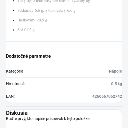
Tuky 0g, z toho nasýtené mastné kyseliny 0g
Sacharidy 6,6 g, z toho cukry 6,6 g
Bielkoviny <0,5 g
Soľ 0,02 g
Dodatočné parametre
Kategória
:
Nápoje
Hmotnosť
:
0.5 kg
EAN
:
4260667062742
Diskusia
Buďte prvý, kto napíše príspevok k tejto položke.