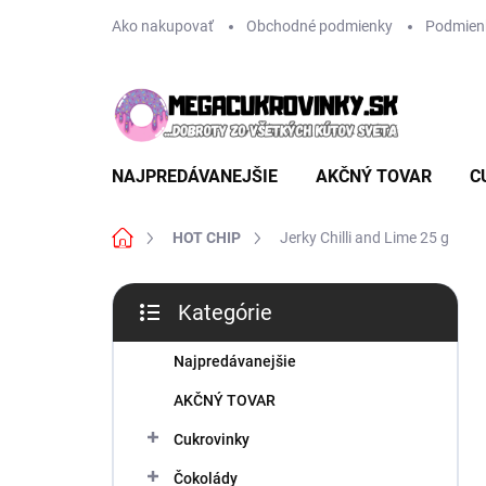
Prejsť
Ako nakupovať
Obchodné podmienky
Podmien
na
obsah
NAJPREDÁVANEJŠIE
AKČNÝ TOVAR
C
Domov
HOT CHIP
Jerky Chilli and Lime 25 g
B
Kategórie
o
Preskočiť
č
kategórie
n
Najpredávanejšie
ý
AKČNÝ TOVAR
p
a
Cukrovinky
n
Čokolády
e