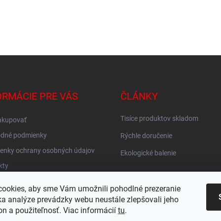
ORMÁCIE PRE VÁS
ČLÁNKY
Tisíce produktov skladom
akupovať
dné podmienky
Rýchle doručenie
enky ochrany osobných údajov
Ekologické balenie
kty
vné ZADARMO
ookies, aby sme Vám umožnili pohodlné prezeranie
KY
a analýze prevádzky webu neustále zlepšovali jeho
on a použiteľnosť. Viac informácií
tu
.