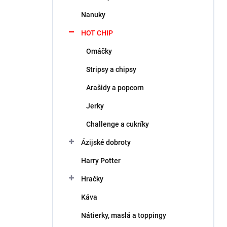
l
Nanuky
HOT CHIP
Omáčky
Stripsy a chipsy
Arašidy a popcorn
Jerky
Challenge a cukríky
Ázijské dobroty
Harry Potter
Hračky
Káva
Nátierky, maslá a toppingy