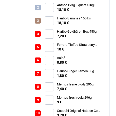
Anthon Berg Liquers Singl
Malt 230G
18,10 €
Haribo Bananas 150 ks
18,10 €
Haribo Goldbären Box 450g
7,20 €
Ferrero TicTac Strawberry
228g
10 €
Balné
0,80 €
Haribo Ginger Lemon 80g
1,80 €
Mentos lesné plody 296g
7,40 €
Mentos fresh cola 296g
9 €
Cocochi Original Nata de Coco
450ml
3,70 €