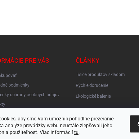
ORMÁCIE PRE VÁS
ČLÁNKY
Tisíce produktov skladom
akupovať
dné podmienky
Rýchle doručenie
enky ochrany osobných údajov
Ekologické balenie
kty
vné ZADARMO
ookies, aby sme Vám umožnili pohodlné prezeranie
KY
a analýze prevádzky webu neustále zlepšovali jeho
on a použiteľnosť. Viac informácií
tu
.