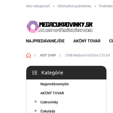
Prejsť
Ako nakupovať
Obchodné podmienky
Podmien
na
obsah
NAJPREDÁVANEJŠIE
AKČNÝ TOVAR
C
Domov
HOT CHIP
Chilli Medová Hořčice 270 ml
B
Kategórie
o
Preskočiť
č
kategórie
n
Najpredávanejšie
ý
AKČNÝ TOVAR
p
a
Cukrovinky
n
Čokolády
e