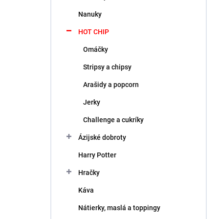
l
Nanuky
HOT CHIP
Omáčky
Stripsy a chipsy
Arašidy a popcorn
Jerky
Challenge a cukríky
Ázijské dobroty
Harry Potter
Hračky
Káva
Nátierky, maslá a toppingy