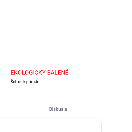
−
+
Pridať do košíka
li medová horčica.
OPÝTAŤ SA
EKOLOGICKY BALENÉ
Šetrne k prírode
Diskusia