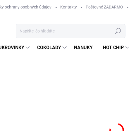
ky ochrany osobných údajov
Kontakty
Poštovné ZADARMO
Hľadať
UKROVINKY
ČOKOLÁDY
NANUKY
HOT CHIP
Neohodnotené
Podrobnosti hodnotenia
ZNAČKA:
HOT CH
4,
Jedn
SK
cena
MÔŽ
DO:
11.