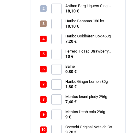
Anthon Berg Liquers Singl
Malt 230G
18,10 €
Haribo Bananas 150 ks
18,10 €
Haribo Goldbären Box 450g
7,20 €
Ferrero TicTac Strawberry
228g
10 €
Balné
0,80 €
Haribo Ginger Lemon 80g
1,80 €
Mentos lesné plody 296g
7,40 €
Mentos fresh cola 296g
9 €
Cocochi Original Nata de Coco
450ml
3,70 €