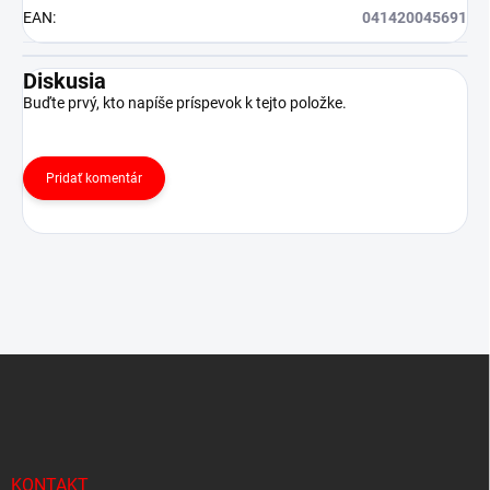
EAN
:
041420045691
Diskusia
Buďte prvý, kto napíše príspevok k tejto položke.
Pridať komentár
Z
á
p
ä
t
i
KONTAKT