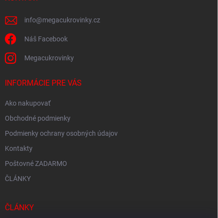
e
info
@
megacukrovinky.cz
Náš Facebook
Megacukrovinky
INFORMÁCIE PRE VÁS
Ako nakupovať
Obchodné podmienky
Podmienky ochrany osobných údajov
Kontakty
Poštovné ZADARMO
ČLÁNKY
ČLÁNKY