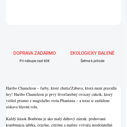
DETAILNÉ INFORMÁCIE
OPÝTAŤ SA
DOPRAVA ZADARMO
EKOLOGICKY BALENÉ
Pri nákupe nad 60€
Šetrne k prírode
Haribo Chameleon – farby, ktoré chutia!Zábava, ktorá mení pravidlá
hry! Haribo Chameleon je prvý štvorfarebný ovocný cukrík, ktorý
vzišiel priamo z magického sveta Phantasia – a teraz si zaslúžene
získava hlavnú rolu.
Každý kúsok Bonbónu je ako malý dúhový zázrak: pruhovaná
kombinácia jablka, čerešne, citrónu a maliny vytvára neodolateľnú