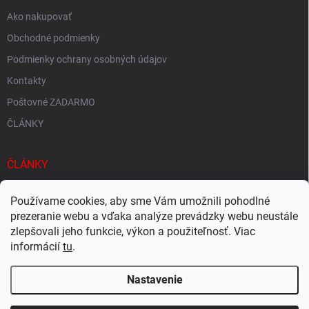
Ako nakupovať
Obchodné podmienky
Podmienky ochrany osobných údajov
Kontakty
Poštovné ZADARMO
ČLÁNKY
ČLÁNKY
Tisíce produktov skladom
Používame cookies, aby sme Vám umožnili pohodlné
prezeranie webu a vďaka analýze prevádzky webu neustále
Rýchle doručenie
zlepšovali jeho funkcie, výkon a použiteľnosť. Viac
Ekologické balenie
informácií
tu
.
Nastavenie
Copyright 2026
Megacukrovinky.sk
. Všetky práva vyhradené.
Upraviť