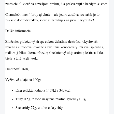
zmes chutí, ktoré sa navzájom prelínajú a prekvapujú s každým sústom.
Chameleón mení farby aj chute – ale jedno zostáva rovnaké: je to
žuvacie dobrodružstvo, ktoré si zamiluješ na prvé uhryznutie!
Ďalšie informácie:
Zloženie: glukózový sirup; cukor; želatína; dextróza; okysľovač:
kyselina citrónová; ovocné a rastlinné koncentráty: mrkva, spirulina,
reďkev, jablko, čierne ríbezle; slnečnicový olej; aróma; leštiaca látka:
biely a žltý včelí vosk.
Hmotnosť: 160g
Výživové údaje na 100g:
Energetická hodnota 1459kJ / 343kcal
Tuky 0.5g, z toho nasýtené mastné kyseliny 0.1g
Sacharidy 77g, z toho cukry 46g