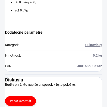
Bielkoviny 6.9g
Soľ 0.07g
Dodatočné parametre
Kategória
:
Cukrovinky
Hmotnosť
:
0.2 kg
EAN
:
4001686005132
Diskusia
Buďte prvý, kto napíše príspevok k tejto položke.
Pridať komentár