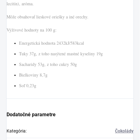
lecitín), aróma.
Môže obsahovať lieskové oriešky a iné orechy.
Výživové hodnoty na 100 g:
Energetická hodnota 2432kJ/583kcal
Tuky 37g, z toho nasýtené mastné kyseliny 19g
Sacharidy 53g, z toho cukry 50g
Bielkoviny 8,7g
Soľ 0,23g
Dodatočné parametre
Kategória
:
Čokolády