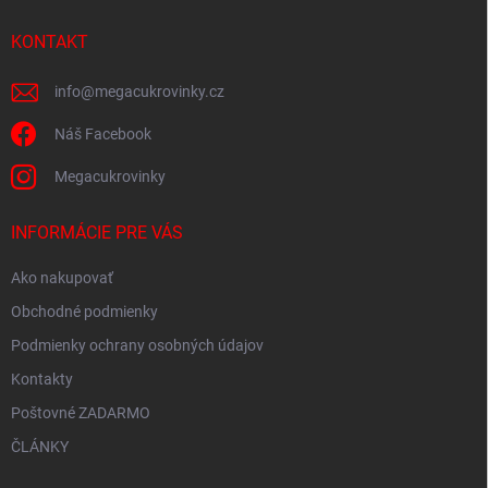
t
i
KONTAKT
e
info
@
megacukrovinky.cz
Náš Facebook
Megacukrovinky
INFORMÁCIE PRE VÁS
Ako nakupovať
Obchodné podmienky
Podmienky ochrany osobných údajov
Kontakty
Poštovné ZADARMO
ČLÁNKY