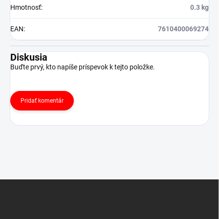
Hmotnosť
:
0.3 kg
EAN
:
7610400069274
Diskusia
Buďte prvý, kto napíše príspevok k tejto položke.
Pridať komentár
Z
á
p
ä