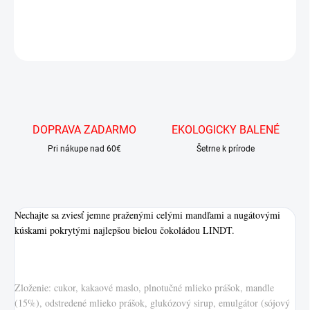
DETAILNÉ INFORMÁCIE
OPÝTAŤ SA
DOPRAVA ZADARMO
EKOLOGICKY BALENÉ
Pri nákupe nad 60€
Šetrne k prírode
Nechajte sa zviesť jemne praženými celými mandľami a nugátovými
kúskami pokrytými najlepšou bielou čokoládou LINDT.
Zloženie: cukor, kakaové maslo, plnotučné mlieko prášok, mandle
(15%), odstredené mlieko prášok, glukózový sirup, emulgátor (sójový