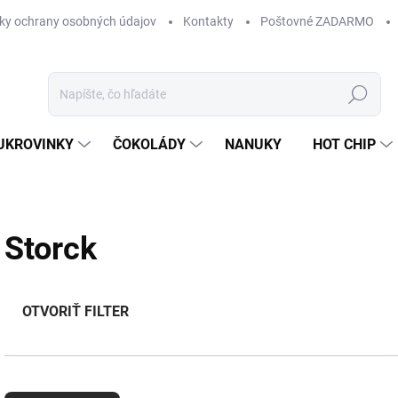
ky ochrany osobných údajov
Kontakty
Poštovné ZADARMO
Hľadať
UKROVINKY
ČOKOLÁDY
NANUKY
HOT CHIP
Storck
OTVORIŤ FILTER
R