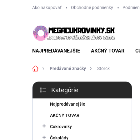
Prejsť
Ako nakupovať
Obchodné podmienky
Podmien
na
obsah
NAJPREDÁVANEJŠIE
AKČNÝ TOVAR
C
Domov
Predávané značky
Storck
B
Kategórie
o
Preskočiť
č
kategórie
n
Najpredávanejšie
ý
AKČNÝ TOVAR
p
a
Cukrovinky
n
Čokolády
e