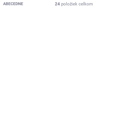
24
položiek celkom
ABECEDNE
SKLADOM
ADOM
Storck nimm2
y
Lachgummi FunFari
225g
3,60 €
Do košíka