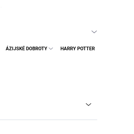
ČLÁNKY
PRÁZDNY KOŠÍK
NÁKUPNÝ
KOŠÍK
ÁZIJSKÉ DOBROTY
HARRY POTTER
HRAČKY