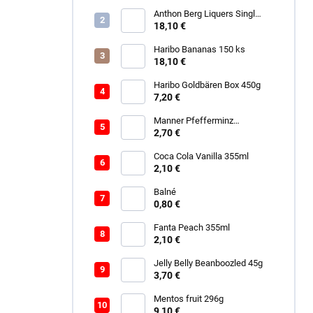
Anthon Berg Liquers Singl
Malt 230G
18,10 €
Haribo Bananas 150 ks
18,10 €
Haribo Goldbären Box 450g
7,20 €
Manner Pfefferminz
Schokolade 150g
2,70 €
Coca Cola Vanilla 355ml
2,10 €
Balné
0,80 €
Fanta Peach 355ml
2,10 €
Jelly Belly Beanboozled 45g
3,70 €
Mentos fruit 296g
9,10 €