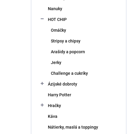
l
Nanuky
HOT CHIP
Omáčky
Stripsy a chipsy
Arašidy a popcorn
Jerky
Challenge a cukríky
Ázijské dobroty
Harry Potter
Hračky
Káva
Nátierky, maslá a toppingy