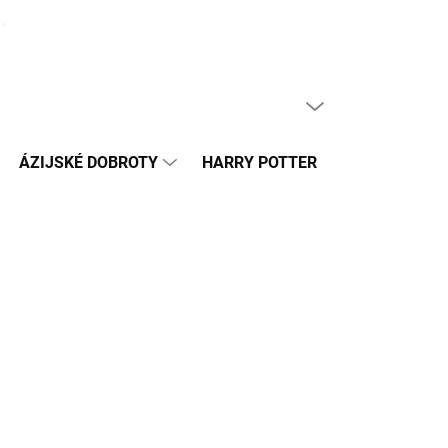
ČLÁNKY
PRÁZDNY KOŠÍK
NÁKUPNÝ
KOŠÍK
ÁZIJSKÉ DOBROTY
HARRY POTTER
HRAČKY