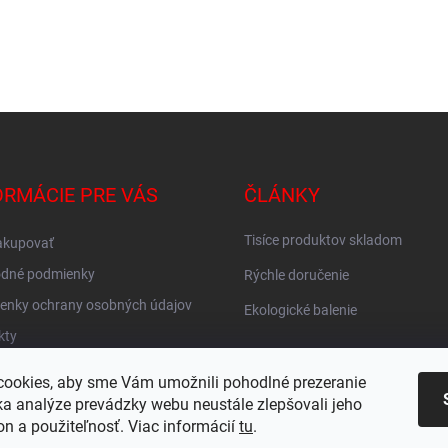
ORMÁCIE PRE VÁS
ČLÁNKY
Tisíce produktov skladom
akupovať
dné podmienky
Rýchle doručenie
enky ochrany osobných údajov
Ekologické balenie
kty
vné ZADARMO
ookies, aby sme Vám umožnili pohodlné prezeranie
KY
a analýze prevádzky webu neustále zlepšovali jeho
on a použiteľnosť. Viac informácií
tu
.