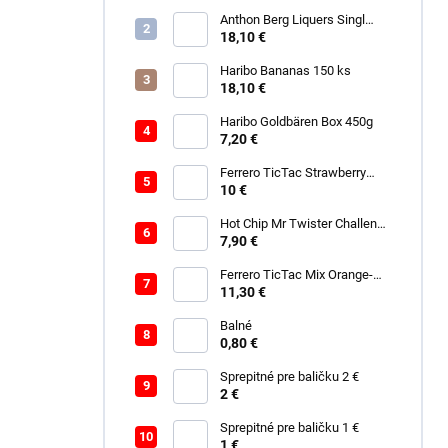
Anthon Berg Liquers Singl
Malt 230G
18,10 €
Haribo Bananas 150 ks
18,10 €
Haribo Goldbären Box 450g
7,20 €
Ferrero TicTac Strawberry
228g
10 €
Hot Chip Mr Twister Challenge
120g
7,90 €
Ferrero TicTac Mix Orange-
Mint 255g
11,30 €
Balné
0,80 €
Sprepitné pre baličku 2 €
2 €
Sprepitné pre baličku 1 €
1 €