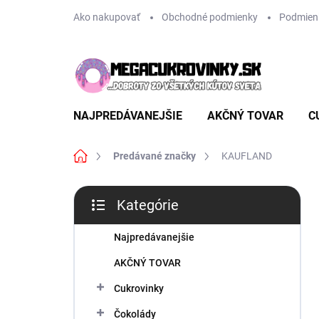
Prejsť
Ako nakupovať
Obchodné podmienky
Podmien
na
obsah
NAJPREDÁVANEJŠIE
AKČNÝ TOVAR
C
Domov
Predávané značky
KAUFLAND
B
Kategórie
o
Preskočiť
č
kategórie
n
Najpredávanejšie
ý
AKČNÝ TOVAR
p
a
Cukrovinky
n
Čokolády
e