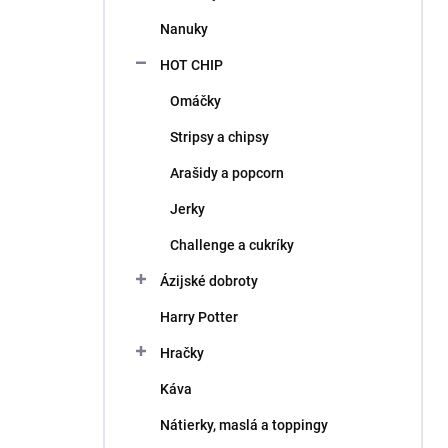
l
Nanuky
HOT CHIP
Omáčky
Stripsy a chipsy
Arašidy a popcorn
Jerky
Challenge a cukríky
Ázijské dobroty
Harry Potter
Hračky
Káva
Nátierky, maslá a toppingy