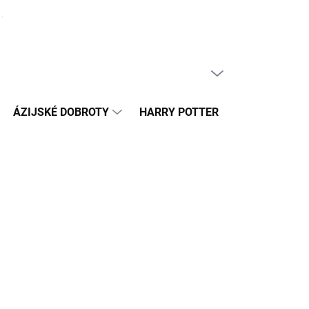
ČLÁNKY
PRÁZDNY KOŠÍK
NÁKUPNÝ
KOŠÍK
ÁZIJSKÉ DOBROTY
HARRY POTTER
HRAČKY