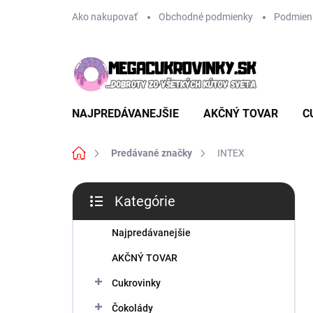
Prejsť
Ako nakupovať
Obchodné podmienky
Podmien
na
obsah
NAJPREDÁVANEJŠIE
AKČNÝ TOVAR
C
Domov
Predávané značky
INTEX
B
Kategórie
o
Preskočiť
č
kategórie
n
Najpredávanejšie
ý
AKČNÝ TOVAR
p
a
Cukrovinky
n
Čokolády
e