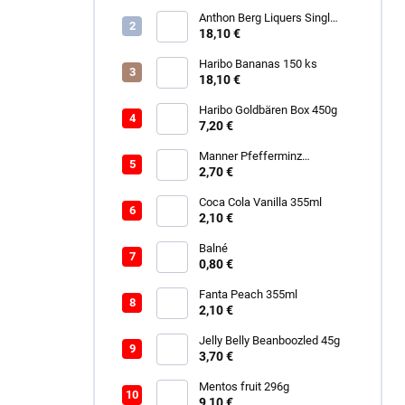
Anthon Berg Liquers Singl
Malt 230G
18,10 €
Haribo Bananas 150 ks
18,10 €
Haribo Goldbären Box 450g
7,20 €
Manner Pfefferminz
Schokolade 150g
2,70 €
Coca Cola Vanilla 355ml
2,10 €
Balné
0,80 €
Fanta Peach 355ml
2,10 €
Jelly Belly Beanboozled 45g
3,70 €
Mentos fruit 296g
9,10 €