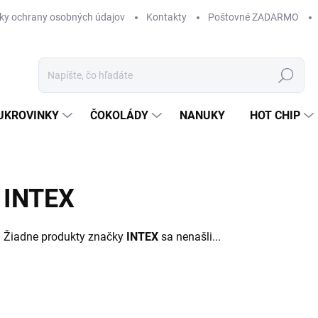
ky ochrany osobných údajov
Kontakty
Poštovné ZADARMO
Hľadať
UKROVINKY
ČOKOLÁDY
NANUKY
HOT CHIP
INTEX
Žiadne produkty značky
INTEX
sa nenašli...