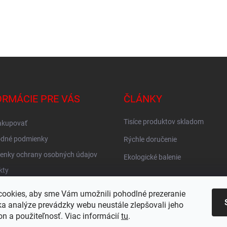
ORMÁCIE PRE VÁS
ČLÁNKY
Tisíce produktov skladom
akupovať
dné podmienky
Rýchle doručenie
enky ochrany osobných údajov
Ekologické balenie
kty
vné ZADARMO
ookies, aby sme Vám umožnili pohodlné prezeranie
KY
a analýze prevádzky webu neustále zlepšovali jeho
on a použiteľnosť. Viac informácií
tu
.