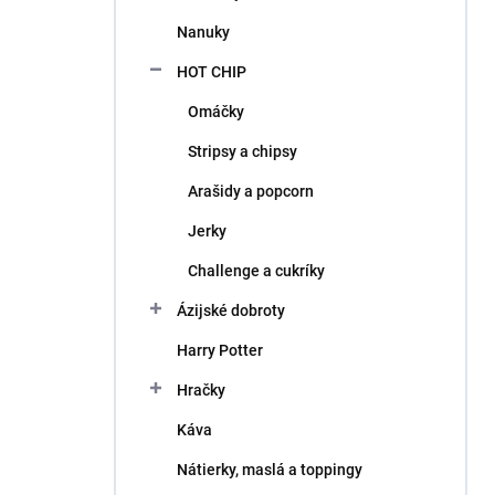
l
Nanuky
HOT CHIP
Omáčky
Stripsy a chipsy
Arašidy a popcorn
Jerky
Challenge a cukríky
Ázijské dobroty
Harry Potter
Hračky
Káva
Nátierky, maslá a toppingy