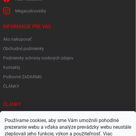
p
i
Megacukrovinky
s
u
INFORMÁCIE PRE VÁS
Ako nakupovať
Obchodné podmienky
Podmienky ochrany osobných údajov
Kontakty
Poštovné ZADARMO
ČLÁNKY
ČLÁNKY
Tisíce produktov skladom
Používame cookies, aby sme Vám umožnili pohodlné
Rýchle doručenie
prezeranie webu a vďaka analýze prevádzky webu neustále
zlepšovali jeho funkcie, výkon a použiteľnosť. Viac