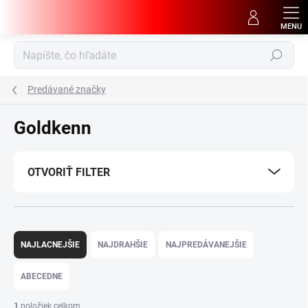
Prejsť
na
obsah
Hľadať
Predávané značky
Goldkenn
OTVORIŤ FILTER
R
a
NAJLACNEJŠIE
NAJDRAHŠIE
NAJPREDÁVANEJŠIE
d
e
ABECEDNE
n
i
1
položiek celkom