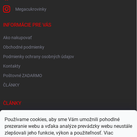
p
i
Megacukrovinky
s
u
INFORMÁCIE PRE VÁS
Ako nakupovať
Obchodné podmienky
Podmienky ochrany osobných údajov
Kontakty
Poštovné ZADARMO
ČLÁNKY
ČLÁNKY
Tisíce produktov skladom
Používame cookies, aby sme Vám umožnili pohodlné
Rýchle doručenie
prezeranie webu a vďaka analýze prevádzky webu neustále
zlepšovali jeho funkcie, výkon a použiteľnosť. Viac
Ekologické balenie