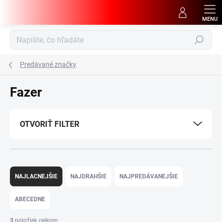
Prejsť
na
obsah
Hľadať
Predávané značky
Fazer
OTVORIŤ FILTER
R
a
NAJLACNEJŠIE
NAJDRAHŠIE
NAJPREDÁVANEJŠIE
d
e
ABECEDNE
n
i
3
položiek celkom