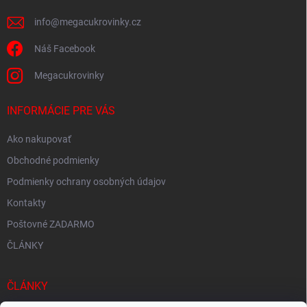
e
info
@
megacukrovinky.cz
Náš Facebook
Megacukrovinky
INFORMÁCIE PRE VÁS
Ako nakupovať
Obchodné podmienky
Podmienky ochrany osobných údajov
Kontakty
Poštovné ZADARMO
ČLÁNKY
ČLÁNKY