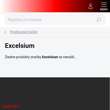
Prejsť
na
obsah
Hľadať
Predávané značky
Excelsium
Žiadne produkty značky
Excelsium
sa nenašli...
Z
á
p
ä
t
i
KONTAKT