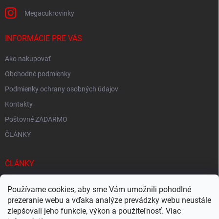
p
i
Megacukrovinky
s
u
INFORMÁCIE PRE VÁS
Ako nakupovať
Obchodné podmienky
Podmienky ochrany osobných údajov
Kontakty
Poštovné ZADARMO
ČLÁNKY
ČLÁNKY
Tisíce produktov skladom
Používame cookies, aby sme Vám umožnili pohodlné
Rýchle doručenie
prezeranie webu a vďaka analýze prevádzky webu neustále
zlepšovali jeho funkcie, výkon a použiteľnosť. Viac
Ekologické balenie