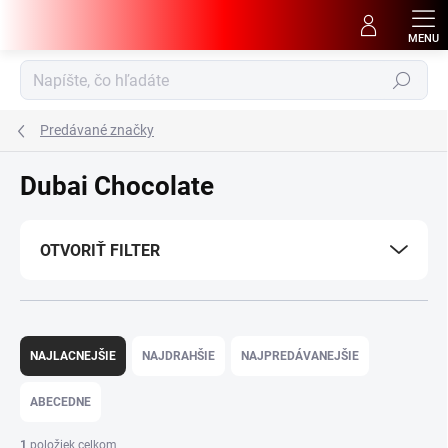
Prejsť
na
obsah
Hľadať
Predávané značky
Dubai Chocolate
OTVORIŤ FILTER
R
a
NAJLACNEJŠIE
NAJDRAHŠIE
NAJPREDÁVANEJŠIE
d
e
ABECEDNE
n
i
1
položiek celkom