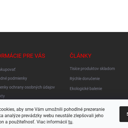
ORMÁCIE PRE VÁS
ČLÁNKY
Tisíce produktov skladom
akupovať
dné podmienky
Rýchle doručenie
enky ochrany osobných údajov
Ekologické balenie
kty
vné ZADARMO
ookies, aby sme Vám umožnili pohodlné prezeranie
KY
a analýze prevádzky webu neustále zlepšovali jeho
on a použiteľnosť. Viac informácií
tu
.