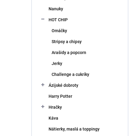
l
Nanuky
HOT CHIP
Omáčky
Stripsy a chipsy
Arašidy a popcorn
Jerky
Challenge a cukríky
Ázijské dobroty
Harry Potter
Hračky
Káva
Nátierky, maslá a toppingy