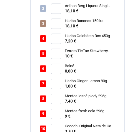
Anthon Berg Liquers Singl
Malt 230G
18,10 €
Haribo Bananas 150 ks
18,10 €
Haribo Goldbären Box 450g
7,20 €
Ferrero TicTac Strawberry
228g
10 €
Balné
0,80 €
Haribo Ginger Lemon 80g
1,80 €
Mentos lesné plody 296g
7,40 €
Mentos fresh cola 296g
9 €
Cocochi Original Nata de Coco
450ml
3,70 €