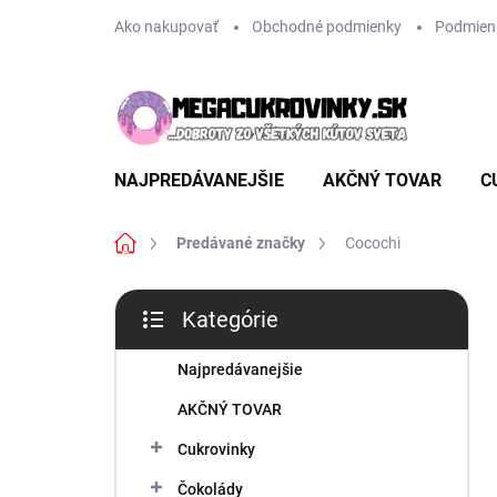
Prejsť
Ako nakupovať
Obchodné podmienky
Podmien
na
obsah
NAJPREDÁVANEJŠIE
AKČNÝ TOVAR
C
Domov
Predávané značky
Cocochi
B
Kategórie
o
Preskočiť
č
kategórie
n
Najpredávanejšie
ý
AKČNÝ TOVAR
p
a
Cukrovinky
n
Čokolády
e