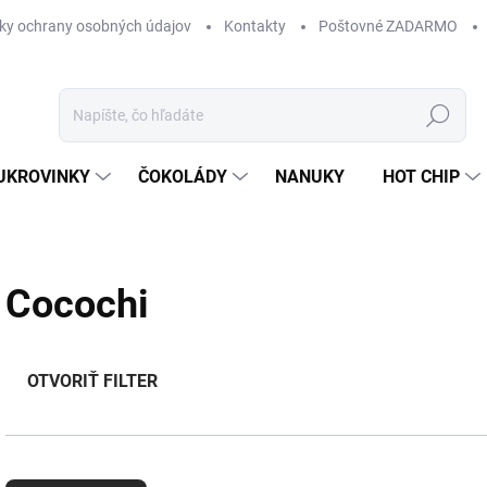
ky ochrany osobných údajov
Kontakty
Poštovné ZADARMO
Hľadať
UKROVINKY
ČOKOLÁDY
NANUKY
HOT CHIP
Cocochi
OTVORIŤ FILTER
R