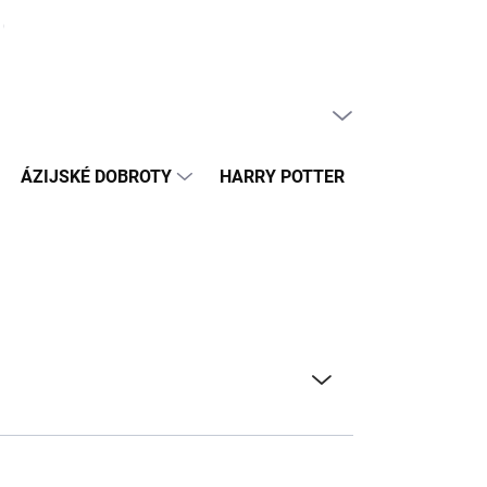
ČLÁNKY
PRÁZDNY KOŠÍK
NÁKUPNÝ
KOŠÍK
ÁZIJSKÉ DOBROTY
HARRY POTTER
HRAČKY