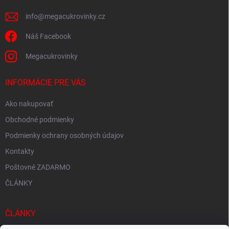
e
info
@
megacukrovinky.cz
Náš Facebook
Megacukrovinky
INFORMÁCIE PRE VÁS
Ako nakupovať
Obchodné podmienky
Podmienky ochrany osobných údajov
Kontakty
Poštovné ZADARMO
ČLÁNKY
ČLÁNKY