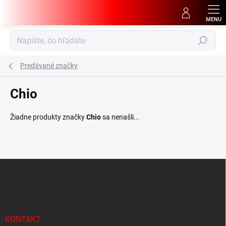
Prejsť
na
obsah
Hľadať
Predávané značky
Chio
Žiadne produkty značky
Chio
sa nenašli...
Z
á
p
ä
t
i
KONTAKT