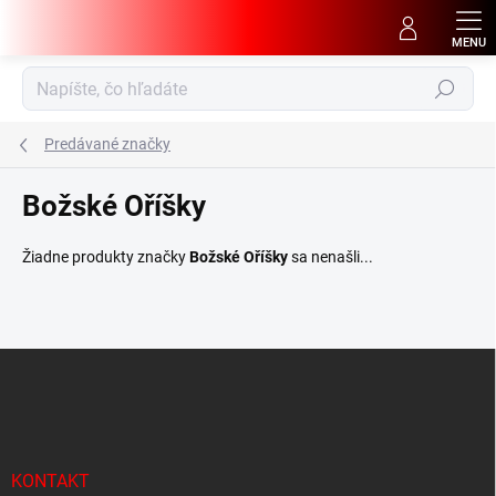
Prejsť
na
obsah
Hľadať
Predávané značky
Božské Oříšky
Žiadne produkty značky
Božské Oříšky
sa nenašli...
Z
á
p
ä
t
i
KONTAKT