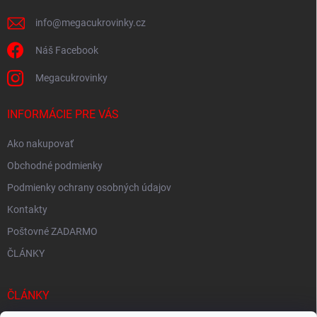
e
info
@
megacukrovinky.cz
Náš Facebook
Megacukrovinky
INFORMÁCIE PRE VÁS
Ako nakupovať
Obchodné podmienky
Podmienky ochrany osobných údajov
Kontakty
Poštovné ZADARMO
ČLÁNKY
ČLÁNKY