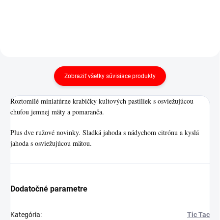
Zobraziť všetky súvisiace produkty
Roztomilé miniatúrne krabičky kultových pastiliek s osviežujúcou
chuťou jemnej mäty a pomaranča.
Plus dve ružové novinky. Sladká jahoda s nádychom citrónu a kyslá
jahoda s osviežujúcou mätou.
Dodatočné parametre
Kategória
:
Tic Tac