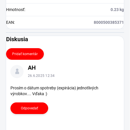
Hmotnosť
:
0.23 kg
EAN
:
8000500385371
Diskusia
Pridať komentár
V
AH
ý
p
26.6.2025 12:34
i
s
Prosím o dátum spotreby (expirácia) jednotlivých
výrobkov.... Vďaka :)
d
i
s
Odpovedať
k
u
s