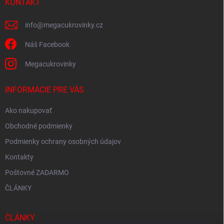
i
KONTAKT
e
info
@
megacukrovinky.cz
Náš Facebook
Megacukrovinky
INFORMÁCIE PRE VÁS
Ako nakupovať
Obchodné podmienky
Podmienky ochrany osobných údajov
Kontakty
Poštovné ZADARMO
ČLÁNKY
ČLÁNKY