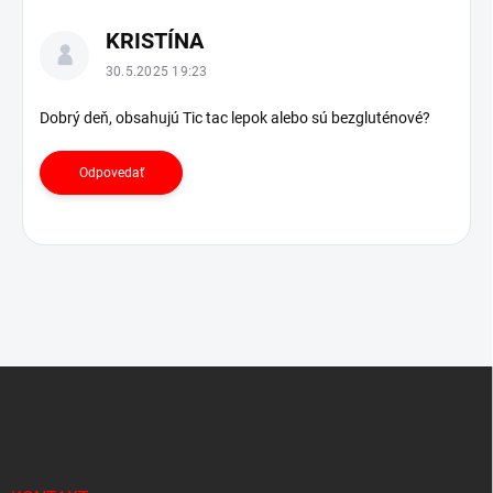
i
í
KRISTÍNA
30.5.2025 19:23
Dobrý deň, obsahujú Tic tac lepok alebo sú bezgluténové?
Odpovedať
Z
á
p
ä
t