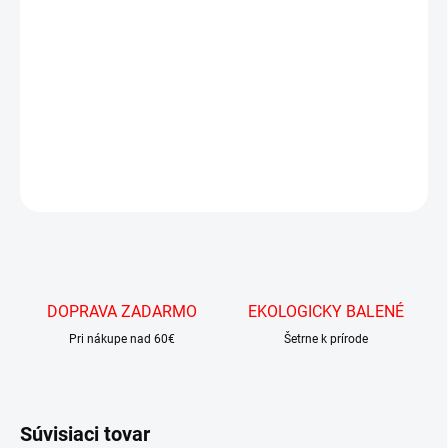
Roztomilé miniatúrne krabičky tic tacu.
5 ks na
Tic Tac je veľmi žiadaný, preto sme nastavili limit
objednávku
, aby mal šancu každý.
Ďakujeme za pochopenie a prajeme sladký nákup.
DETAILNÉ INFORMÁCIE
OPÝTAŤ SA
DOPRAVA ZADARMO
EKOLOGICKY BALENÉ
Pri nákupe nad 60€
Šetrne k prírode
Súvisiaci tovar