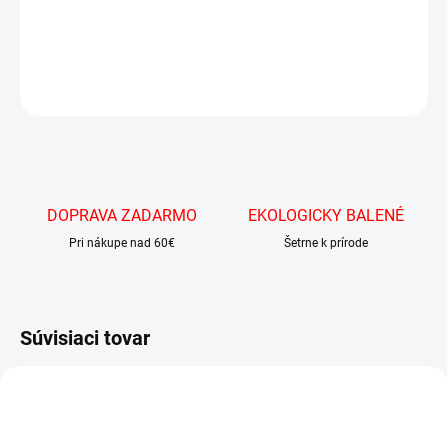
Kúzelné Bertíkove fazuľky Harryho Pottera s exkluzívnymi príchuťami.
DETAILNÉ INFORMÁCIE
OPÝTAŤ SA
DOPRAVA ZADARMO
EKOLOGICKY BALENÉ
Pri nákupe nad 60€
Šetrne k prírode
Súvisiaci tovar