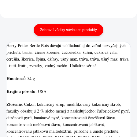
Zobraziť všetky súvisiace produkty
Harry Potter Bertie Bots dávajú nahliadnuť aj do veľmi nezvyčajných
príchutí: banán, čierne korenie, čučoriedka, šušeň, cukrová vata,
čerešňa, škorica, špina, džínsy, ušný maz, tráva, tráva, ušný maz, tráva,
, tutti-frutti, zvratky, vodný melón. Unikátna séria!
Hmotnosť
: 54 g
Krajina pôvodu
: USA
Zloženie
: Cukor, kukuričný sirup, modifikovaný kukuričný škrob,
fazuľky obsahujú 2 % alebo menej z nasledujúceho: čučoriedkové pyré,
citrónové pyré, banánové pyré, koncentrovanú čerešňovú šťavu,
koncentrovanú melónovú šťavu, koncentrovanú jablkovú,
koncentrovanú jablkovú maltodextrín, prírodné a umelé príchute,