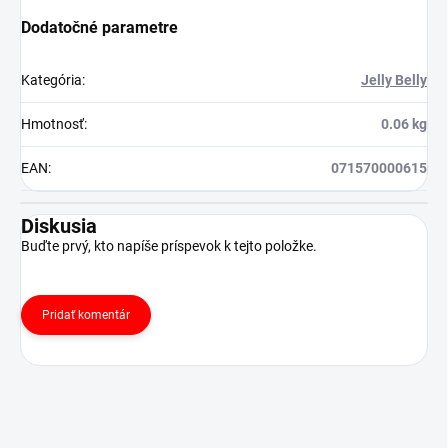
Dodatočné parametre
Kategória
:
Jelly Belly
Hmotnosť
:
0.06 kg
EAN
:
071570000615
Diskusia
Buďte prvý, kto napíše príspevok k tejto položke.
Pridať komentár