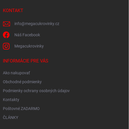
t
i
KONTAKT
e
info
@
megacukrovinky.cz
Náš Facebook
Megacukrovinky
INFORMÁCIE PRE VÁS
Ako nakupovať
Obchodné podmienky
Podmienky ochrany osobných údajov
Kontakty
Poštovné ZADARMO
ČLÁNKY