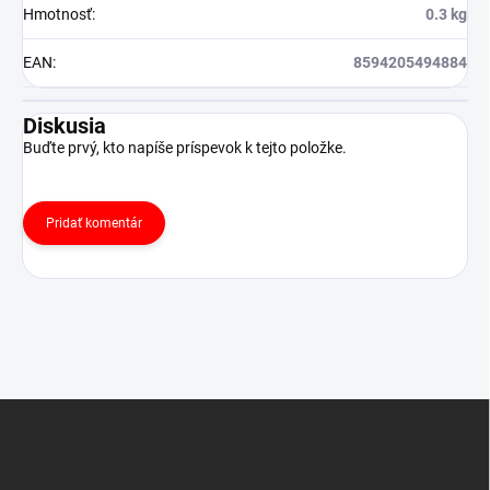
Hmotnosť
:
0.3 kg
EAN
:
8594205494884
Diskusia
Buďte prvý, kto napíše príspevok k tejto položke.
Pridať komentár
Z
á
p
ä