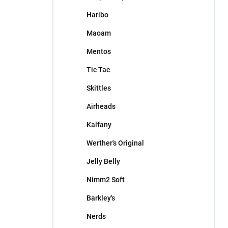
l
Haribo
Maoam
Mentos
Tic Tac
Skittles
Airheads
Kalfany
Werther's Original
Jelly Belly
Nimm2 Soft
Barkley's
Nerds