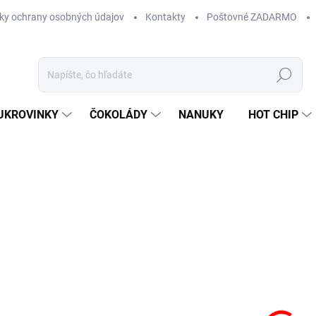
ky ochrany osobných údajov
Kontakty
Poštovné ZADARMO
Hľadať
UKROVINKY
ČOKOLÁDY
NANUKY
HOT CHIP
Neohodnotené
Podrobnosti hodnotenia
ZNAČKA:
HARIBO
17
Jedn
SK
cena
MÔŽ
DO:
11.