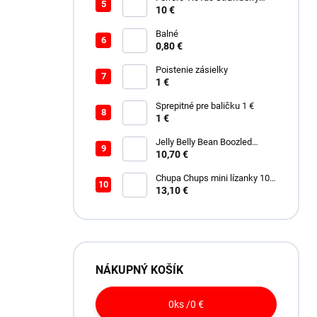
228g
10 €
Balné
0,80 €
Poistenie zásielky
1 €
Sprepitné pre baličku 1 €
1 €
Jelly Belly Bean Boozled
Spinner 100g
10,70 €
Chupa Chups mini lízanky 100
ks
13,10 €
NÁKUPNÝ KOŠÍK
0
ks /
0 €