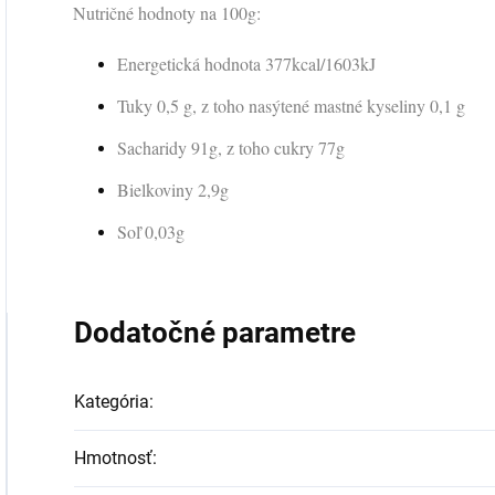
Nutričné hodnoty na 100g:
Energetická hodnota 377kcal/1603kJ
Tuky 0,5 g, z toho nasýtené mastné kyseliny 0,1 g
Sacharidy 91g, z toho cukry 77g
Bielkoviny 2,9g
Soľ 0,03g
Dodatočné parametre
Kategória
:
Hmotnosť
: