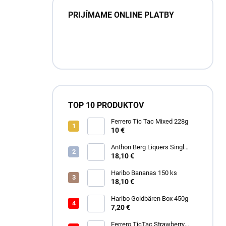
PRIJÍMAME ONLINE PLATBY
TOP 10 PRODUKTOV
Ferrero Tic Tac Mixed 228g
10 €
Anthon Berg Liquers Singl
Malt 230G
18,10 €
Haribo Bananas 150 ks
18,10 €
Haribo Goldbären Box 450g
7,20 €
Ferrero TicTac Strawberry