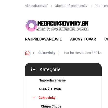
Prejsť
Ako nakupovať
Obchodné podmienky
Podmien
na
obsah
NAJPREDÁVANEJŠIE
AKČNÝ TOVAR
C
Domov
Cukrovinky
Haribo Herzbeben 330 ks
B
Kategórie
o
Preskočiť
č
kategórie
n
Najpredávanejšie
ý
AKČNÝ TOVAR
p
a
Cukrovinky
n
Chupa Chups
e