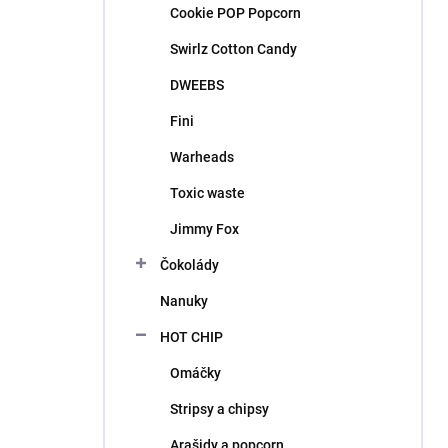
Cookie POP Popcorn
Swirlz Cotton Candy
DWEEBS
Fini
Warheads
Toxic waste
Jimmy Fox
Čokolády
Nanuky
HOT CHIP
Omáčky
Stripsy a chipsy
Arašidy a popcorn