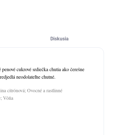
vocných želé:
randenburger Tor,
olínska katedrála,
rad
euschwanstein,
Diskusia
rankfurter
ömer,...
penové cukrové srdiečka chutia ako čerešne
edjedlá neodolateľne chutné.
ina citrónová; Ovocné a rastlinné
e; Vôňa