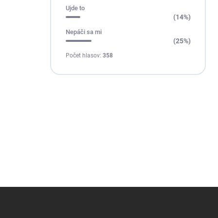
Ujde to
(14%)
Nepáči sa mi
(25%)
Počet hlasov:
358
Z
á
p