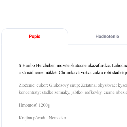
kusmi.
o
B
k
h
N
Popis
Hodnotenie
F
R
S Haribo Herzbeben môžete skutočne ukázať srdce. Lahodné 
a sú nádherne mäkké. Chrumkavá vrstva cukru robí sladké pr
Zloženie: cukor; Glukózový sirup; Želatína; okysľovač: kysel
koncentráty: sladké zemiaky, jablko, reďkovky, čierne ríbezl
Hmotnosť: 1200g
Krajina pôvodu: Nemecko