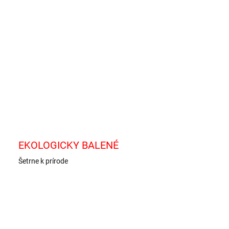
−
+
Pridať do košíka
ivý cukor s čerešňovou príchuťou
ILNÉ INFORMÁCIE
OPÝTAŤ SA
EKOLOGICKY BALENÉ
Šetrne k prírode