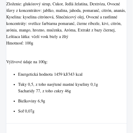
Zloženie: glukózový sirup, Cukor, Jedlá želatína, Dextróza, Ovocné
šťavy z koncentrátov: jablko, malina, jahoda, pomaranč, citrón, ananás,
Kyselina: kyselina citrónová, Slnečnicový olej, Ovocné a rastlinné
koncentráty: svetlice farbiarna pomaranč, čierne ríbezle, kivi, citrón,
arónia, mango, hrozno, mučenka, Aróma, Extrakt z bazy čiernej,
Leštiaca látka: včelí vosk biely a žltý
Hmotnosť: 100g
Výživové údaje na 100g:
Energetická hodnota 1459 kJ/343 kcal
Tuky 0,5, z toho nasýtené mastné kyseliny 0,1g
Sacharidy 77, z toho cukry 46g
Bielkoviny 6,9g
Soľ 0,07g