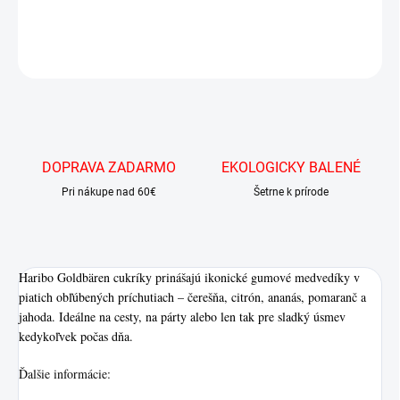
DETAILNÉ INFORMÁCIE
OPÝTAŤ SA
DOPRAVA ZADARMO
EKOLOGICKY BALENÉ
Pri nákupe nad 60€
Šetrne k prírode
Haribo Goldbären cukríky prinášajú ikonické gumové medvedíky v
piatich obľúbených príchutiach – čerešňa, citrón, ananás, pomaranč a
jahoda. Ideálne na cesty, na párty alebo len tak pre sladký úsmev
kedykoľvek počas dňa.
Ďalšie informácie: