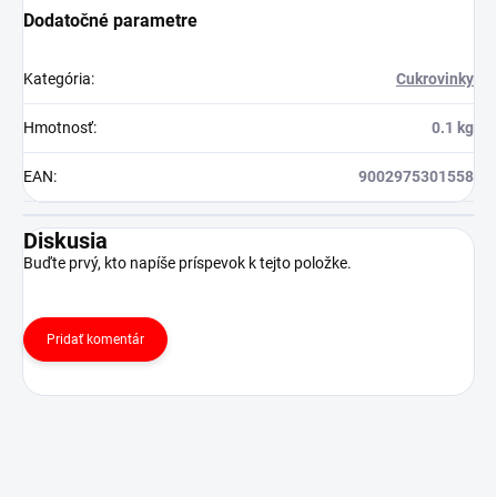
Dodatočné parametre
Kategória
:
Cukrovinky
Hmotnosť
:
0.1 kg
EAN
:
9002975301558
Diskusia
Buďte prvý, kto napíše príspevok k tejto položke.
Pridať komentár