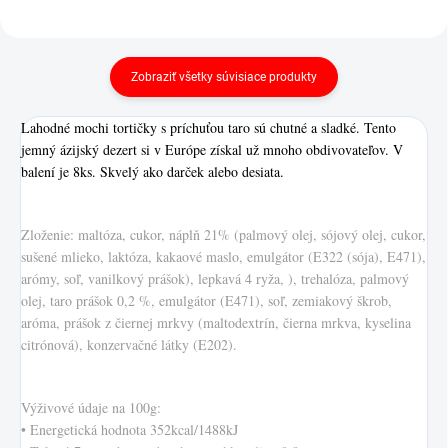
Zobraziť všetky súvisiace produkty
Lahodné mochi tortičky s príchuťou taro sú chutné a sladké. Tento
jemný ázijský dezert si v Európe získal už mnoho obdivovateľov. V
balení je 8ks. Skvelý ako darček alebo desiata.
Zloženie: maltóza, cukor, náplň 21% (palmový olej, sójový olej, cukor,
sušené mlieko, laktóza, kakaové maslo, emulgátor (E322 (sója), E471),
arómy, soľ, vanilkový prášok), lepkavá 4 ryža, ), trehalóza, palmový
olej, taro prášok 0,2 %, emulgátor (E471), soľ, zemiakový škrob,
aróma, prášok z čiernej mrkvy (maltodextrín, čierna mrkva, kyselina
citrónová), konzervačné látky (E202).
Výživové údaje na 100g:
• Energetická hodnota 352kcal/1488kJ