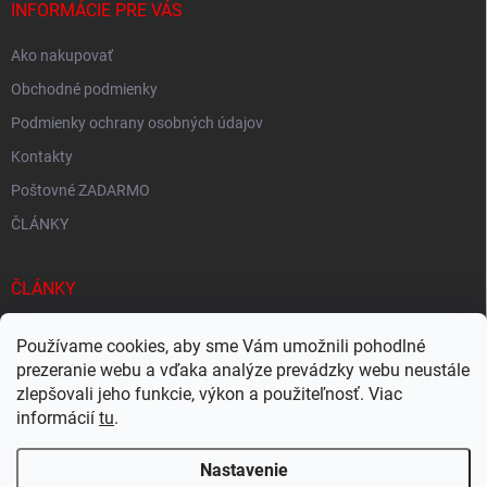
INFORMÁCIE PRE VÁS
Ako nakupovať
Obchodné podmienky
Podmienky ochrany osobných údajov
Kontakty
Poštovné ZADARMO
ČLÁNKY
ČLÁNKY
Tisíce produktov skladom
Používame cookies, aby sme Vám umožnili pohodlné
Rýchle doručenie
prezeranie webu a vďaka analýze prevádzky webu neustále
zlepšovali jeho funkcie, výkon a použiteľnosť. Viac
Ekologické balenie
informácií
tu
.
Nastavenie