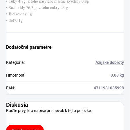
• Tuky 4,7g, z toho nasýtené mastné kyseliny 0,8g
• Sacharidy 76,3 g, z toho cukry 23 g
• Bielkoviny 1g
• Soľ 0,1g
Dodatočné parametre
Kategória
:
Ázijské dobroty
Hmotnosť
:
0.08 kg
EAN
:
4711931035998
Diskusia
Buďte prvý, kto napíše príspevok k tejto položke.