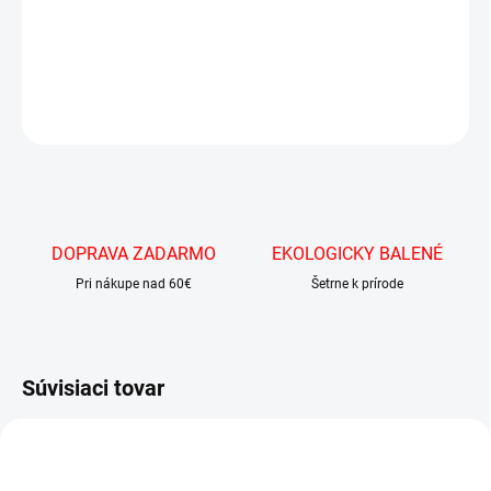
balení je 8ks. Skvelý ako darček alebo desiata.
DETAILNÉ INFORMÁCIE
OPÝTAŤ SA
DOPRAVA ZADARMO
EKOLOGICKY BALENÉ
Pri nákupe nad 60€
Šetrne k prírode
Súvisiaci tovar