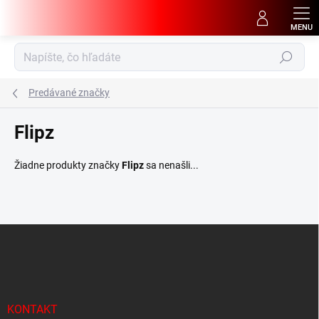
Prejsť
na
obsah
Hľadať
Predávané značky
Flipz
Žiadne produkty značky
Flipz
sa nenašli...
Z
á
p
ä
t
i
KONTAKT