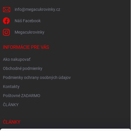
e
info
@
megacukrovinky.cz
Náš Facebook
Megacukrovinky
INFORMÁCIE PRE VÁS
Ako nakupovať
Obchodné podmienky
Podmienky ochrany osobných údajov
Kontakty
Poštovné ZADARMO
ČLÁNKY
ČLÁNKY