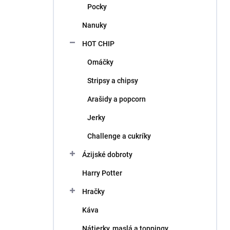
Pocky
Nanuky
HOT CHIP
Omáčky
Stripsy a chipsy
Arašidy a popcorn
Jerky
Challenge a cukríky
Ázijské dobroty
Harry Potter
Hračky
Káva
Nátierky, maslá a toppingy