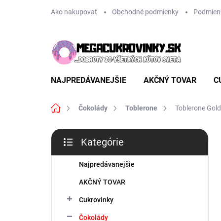
Prejsť
Ako nakupovať
Obchodné podmienky
Podmien
na
obsah
NAJPREDÁVANEJŠIE
AKČNÝ TOVAR
C
Domov
Čokolády
Toblerone
Toblerone Gol
B
Kategórie
o
Preskočiť
č
kategórie
n
Najpredávanejšie
ý
AKČNÝ TOVAR
p
a
Cukrovinky
n
Čokolády
e