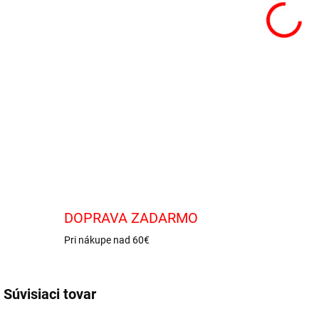
Biel
mand
DETA
DOPRAVA ZADARMO
Pri nákupe nad 60€
Súvisiaci tovar