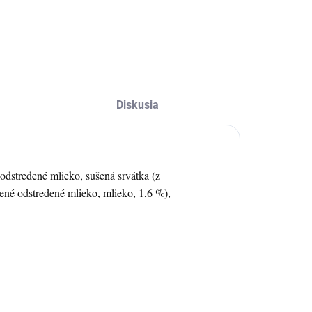
Diskusia
odstredené mlieko, sušená srvátka (z
šené odstredené mlieko, mlieko,
1,6 %),