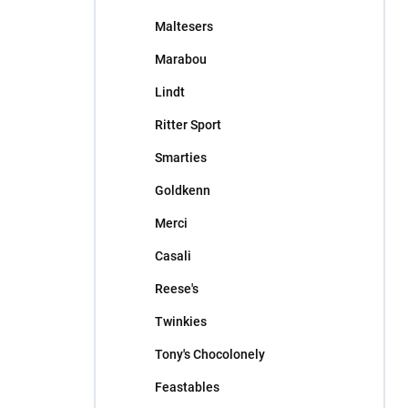
Maltesers
Marabou
Lindt
Ritter Sport
Smarties
Goldkenn
Merci
Casali
Reese's
Twinkies
Tony's Chocolonely
Feastables