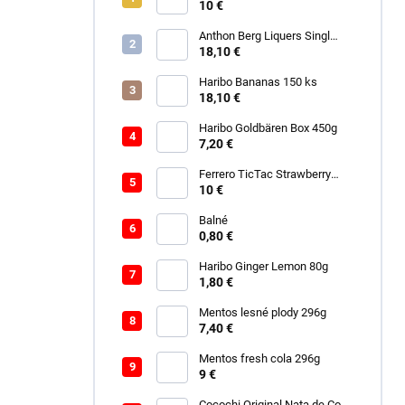
10 €
Anthon Berg Liquers Singl
Malt 230G
18,10 €
Haribo Bananas 150 ks
18,10 €
Haribo Goldbären Box 450g
7,20 €
Ferrero TicTac Strawberry
228g
10 €
Balné
0,80 €
Haribo Ginger Lemon 80g
1,80 €
Mentos lesné plody 296g
7,40 €
Mentos fresh cola 296g
9 €
Cocochi Original Nata de Coco