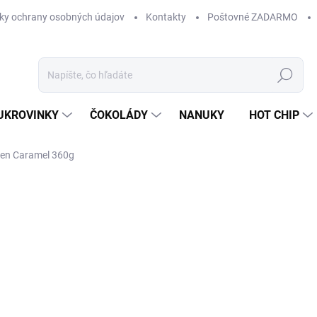
ky ochrany osobných údajov
Kontakty
Poštovné ZADARMO
Hľadať
UKROVINKY
ČOKOLÁDY
NANUKY
HOT CHIP
den Caramel 360g
Neohodnotené
Podrobnosti hodnotenia
ZNAČKA:
MONDE
13
Jedn
SK
cena
MÔŽ
DO:
11.