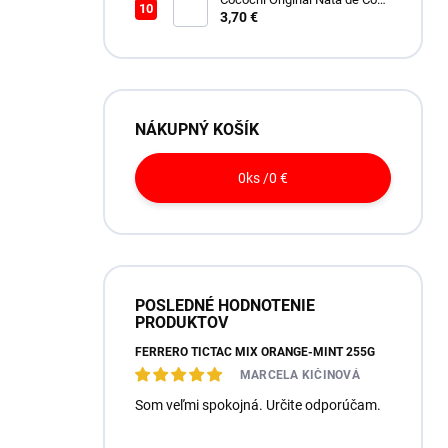
450ml
3,70 €
NÁKUPNÝ KOŠÍK
0
ks /
0 €
POSLEDNÉ HODNOTENIE
PRODUKTOV
FERRERO TICTAC MIX ORANGE-MINT 255G
MARCELA KIČINOVÁ
Som veľmi spokojná. Určite odporúčam.