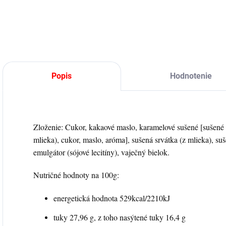
v kvalitnej mliečnej
kvality v rôznych
čokoláde vo veľkom
variantoch.
vedierku.
Popis
Hodnotenie
Zloženie: Cukor, kakaové maslo, karamelové sušené [sušené 
mlieka), cukor, maslo, aróma], sušená srvátka (z mlieka), su
emulgátor (sójové lecitíny), vaječný bielok.
Nutričné hodnoty na 100g:
energetická hodnota 529kcal/2210kJ
tuky 27,96 g, z toho nasýtené tuky 16,4 g