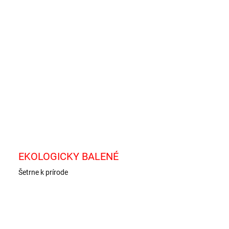
−
+
Pridať do košíka
a čokoláda s karamelovým práškom (6%) a medom a
ľovým nugátom (10%)
ILNÉ INFORMÁCIE
OPÝTAŤ SA
EKOLOGICKY BALENÉ
Šetrne k prírode