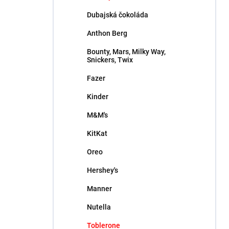
l
Dubajská čokoláda
Anthon Berg
Bounty, Mars, Milky Way,
Snickers, Twix
Fazer
Kinder
M&M's
KitKat
Oreo
Hershey's
Manner
Nutella
Toblerone