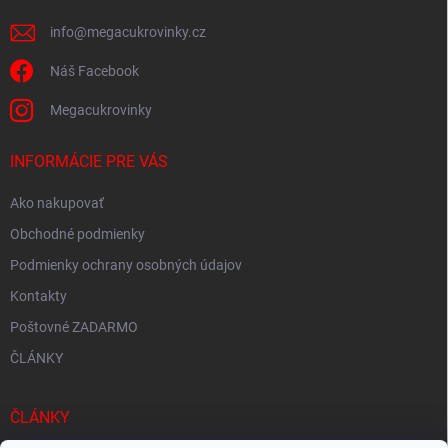
e
info
@
megacukrovinky.cz
Náš Facebook
Megacukrovinky
INFORMÁCIE PRE VÁS
Ako nakupovať
Obchodné podmienky
Podmienky ochrany osobných údajov
Kontakty
Poštovné ZADARMO
ČLÁNKY
ČLÁNKY