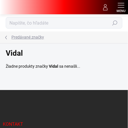
Prejsť
na
obsah
Hľadať
Predávané značky
Vidal
Žiadne produkty značky
Vidal
sa nenašli...
Z
á
p
ä
t
i
KONTAKT